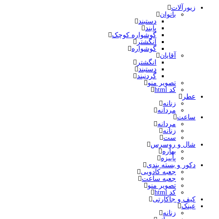
زیورآلات
بانوان
دستبند
پابند
گوشواره کوچک
انگشتر
گوشواره
آقایان
انگشتر
دستبند
گردنبند
تصویر منو
کد html
عطر
زنانه
مردانه
ساعت
مردانه
زنانه
ست
شال و روسرس
بهاره
پاییزه
دکور و بسته بندی
جعبه کادویی
جعبه ساعت
تصویر منو
کد html
کیف و جاکارتی
عینک
زنانه