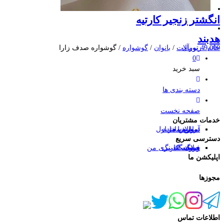
انگشتر زنجیر کارتیه
هدبند
خانه
/
49,000
تومان
زیورآلات
/
بانوان
/
گوشواره
/ گوشواره صدف زارا
0
سبد خرید
دسته بندی ها
صفحه نخست
خدمات مشتریان
درباره ما
تماس با ما
آموزش خرید
سوالات متداول
دسترسی سریع
وبلاگ
فروشگاه
صفحه لندینگ
حساب کاربری من
اپلیکشن ما
مجوزها
اطلاعات تماس