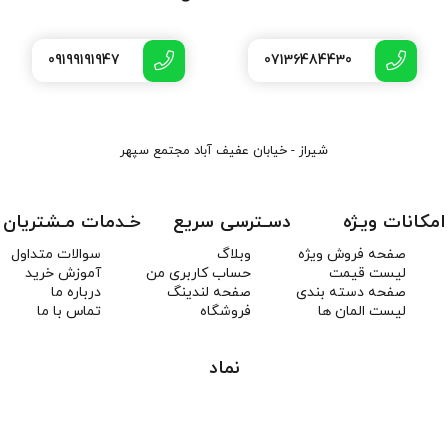
09199191947
07136484430
شیراز - خیابان عفیف آباد مجتمع سپهر
امکانات ویـژه
دسـترسی سریع
خـدمات مـشتریان
صفحه فروش ویژه
وبلاگ
سوالات متداول
لیست قیمت
حساب کاربری من
آموزش خرید
صفحه دسته بندی
صفحه لندینگ
درباره ما
لیست المان ها
فروشگاه
تماس با ما
نماد