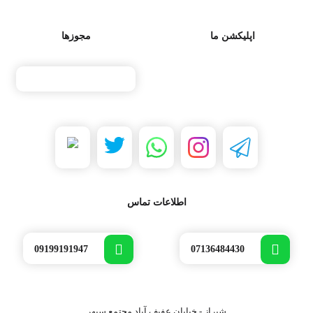
اپلیکشن ما
مجوزها
اطلاعات تماس
09199191947
07136484430
شیراز - خیابان عفیف آباد مجتمع سپهر