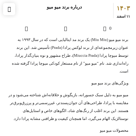
درباره برند میو میو
۱۴۰۳
۱۱
اسفند
0
برند میو میو (Miu Miu) یک برند مد ایتالیایی است که در سال ۱۹۹۳ به
عنوان زیرمجموعه‌ای از برند لوکس پرادا (Prada) تأسیس شد. این برند
توسط میوچا پرادا (Miuccia Prada)، طراح مشهور و نوه بنیان‌گذار پرادا،
راه‌اندازی شد. نام “میو میو” از نام مستعار کودکی میوچا پرادا گرفته شده
است.
ویژگی‌های برند میو میو
میو میو به دلیل سبک جسورانه، بازیگوش و خلاقانه‌اش شناخته می‌شود و در
مقایسه با پرادا، طراحی‌های آن جوان‌پسندتر، غیررسمی‌تر و پرزرق‌وبرق‌تر
هستند. این برند اغلب از رنگ‌های شاد، الگوهای خاص و استایل‌های
نوستالژیک الهام می‌گیرد، اما همچنان کیفیت و ظرافتی مشابه پرادا دارد.
محصولات میو میو