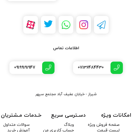
اطلاعات تماس
09199191947
07136484430
شیراز - خیابان عفیف آباد مجتمع سپهر
امکانات ویـژه
دسـترسی سریع
خـدمات مـشتریان
صفحه فروش ویژه
وبلاگ
سوالات متداول
لیست قیمت
حساب کاربری من
آموزش خرید