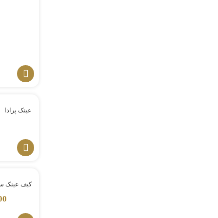
عینک پرادا
کیف عینک س
00