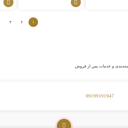
۳
۲
۱
بسته‌بندی و خدمات پس از فروش.
09199191947