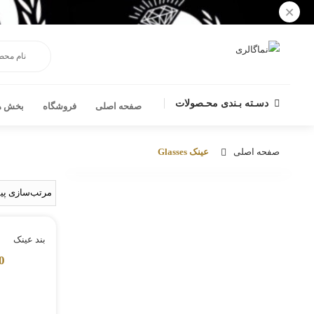
×
دسـته بـندی محـصولات
صفحه اصلی
فروشگاه
بخش ها
صفحه اصلی
عینک Glasses
بند عینک
0