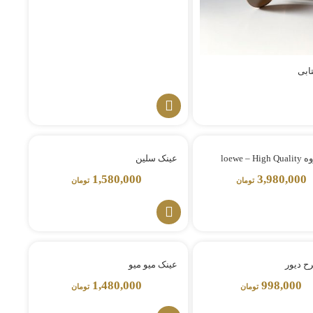
ابی
loewe – 
عینک سلین
1,580,000
3,980,000
تومان
تومان
ح دیور
عینک میو میو
1,480,000
998,000
تومان
تومان