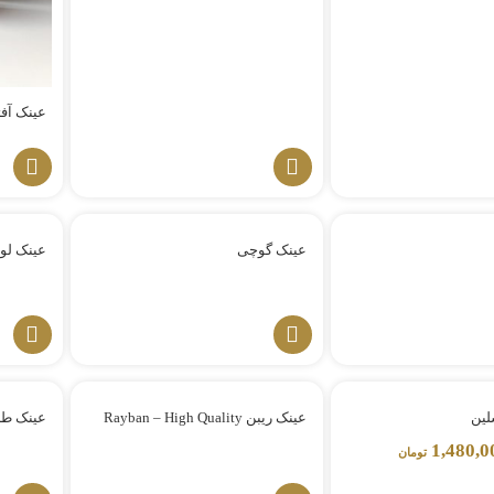
عینک آفت
عینک گوچی
عینک لووه High Quality
لین
عینک ریبن Rayban – High Quality
عینک طر
1,480,0
تومان