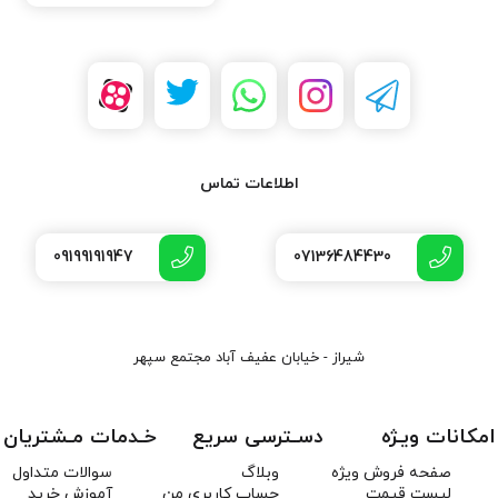
اطلاعات تماس
09199191947
07136484430
شیراز - خیابان عفیف آباد مجتمع سپهر
امکانات ویـژه
دسـترسی سریع
خـدمات مـشتریان
صفحه فروش ویژه
وبلاگ
سوالات متداول
لیست قیمت
حساب کاربری من
آموزش خرید