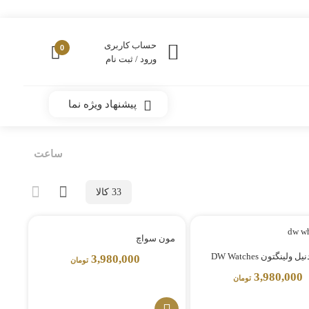
حساب کاربری
0
ورود / ثبت نام
پیشنهاد ویژه نما
ساعت
33 کالا
مون سواچ
لینگتون DW Watches
3,980,000
تومان
3,980,000
تومان