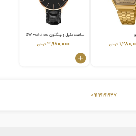
ساعت دنیل ولینگتون DW watches
3,980,000
1,280,0
تومان
تومان
09199191947