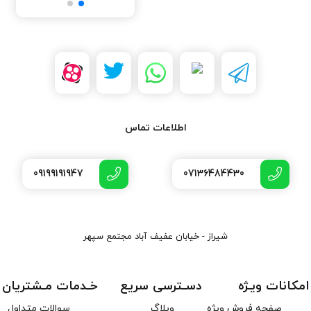
اطلاعات تماس
09199191947
07136484430
شیراز - خیابان عفیف آباد مجتمع سپهر
امکانات ویـژه
دسـترسی سریع
خـدمات مـشتریان
صفحه فروش ویژه
وبلاگ
سوالات متداول