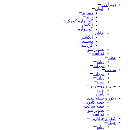
زیورآلات
بانوان
دستبند
پابند
گوشواره کوچک
انگشتر
گوشواره
آقایان
انگشتر
دستبند
گردنبند
تصویر منو
کد html
عطر
زنانه
مردانه
ساعت
مردانه
زنانه
ست
شال و روسرس
بهاره
پاییزه
دکور و بسته بندی
جعبه کادویی
جعبه ساعت
تصویر منو
کد html
کیف و جاکارتی
عینک
زنانه