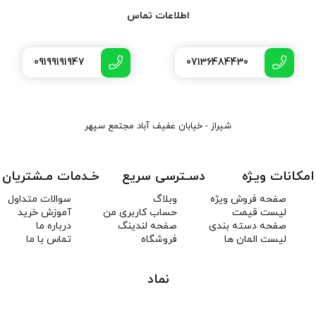
اطلاعات تماس
09199191947
07136484430
شیراز - خیابان عفیف آباد مجتمع سپهر
امکانات ویـژه
دسـترسی سریع
خـدمات مـشتریان
صفحه فروش ویژه
وبلاگ
سوالات متداول
لیست قیمت
حساب کاربری من
آموزش خرید
صفحه دسته بندی
صفحه لندینگ
درباره ما
لیست المان ها
فروشگاه
تماس با ما
نماد