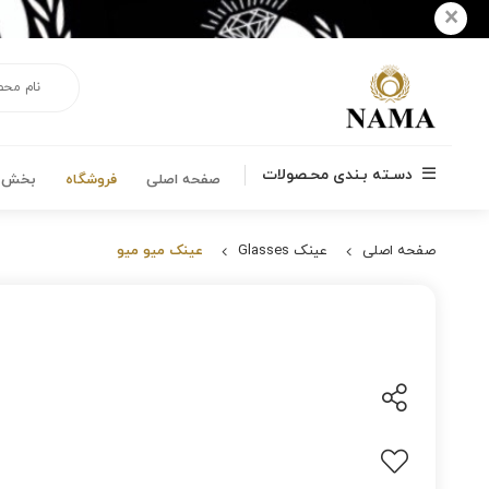
×
دسـته بـندی محـصولات
صفحه اصلی
فروشگاه
بخش ه
صفحه اصلی
عینک Glasses
عینک میو میو