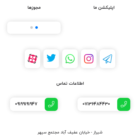
اپلیکشن ما
مجوزها
اطلاعات تماس
09199191947
07136484430
شیراز - خیابان عفیف آباد مجتمع سپهر