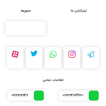
اپلیکشن ما
مجوزها
اطلاعات تماس
09199191947
07136484430