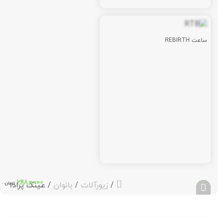
ساعت REBIRTH
298,000
1,280,000
/
زیورآلات
/
بانوان
/ عینک پرادا
تومان
تومان