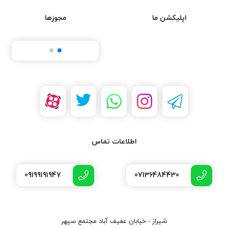
اپلیکشن ما
مجوزها
اطلاعات تماس
09199191947
07136484430
شیراز - خیابان عفیف آباد مجتمع سپهر