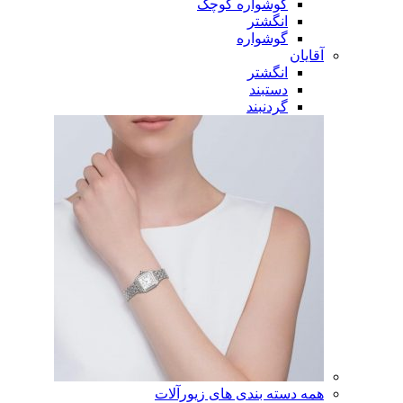
گوشواره کوچک
انگشتر
گوشواره
آقایان
انگشتر
دستبند
گردنبند
همه دسته بندی های زیورآلات