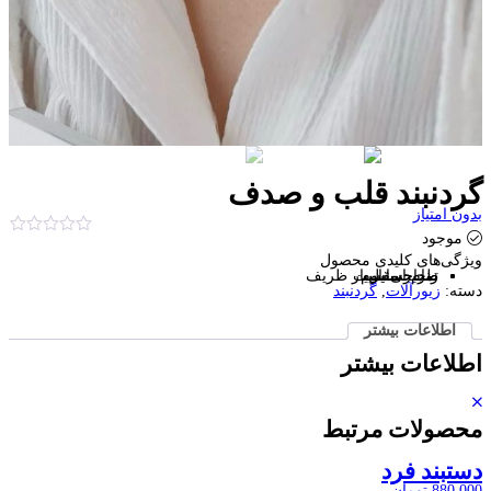
گردنبند قلب و صدف
بدون امتیاز
موجود
ویژگی‌های کلیدی
محصول
تمام استیل
زنجیر مقاوم
ضد حساسیت
طراحی بسیار ظریف
دسته:
زیورآلات
,
گردنبند
اطلاعات بیشتر
اطلاعات بیشتر
محصولات مرتبط
دستبند فرد
880,000
تومان