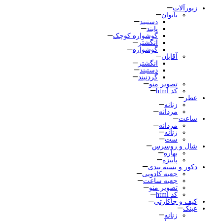
زیورآلات
بانوان
دستبند
پابند
گوشواره کوچک
انگشتر
گوشواره
آقایان
انگشتر
دستبند
گردنبند
تصویر منو
کد html
عطر
زنانه
مردانه
ساعت
مردانه
زنانه
ست
شال و روسرس
بهاره
پاییزه
دکور و بسته بندی
جعبه کادویی
جعبه ساعت
تصویر منو
کد html
کیف و جاکارتی
عینک
زنانه