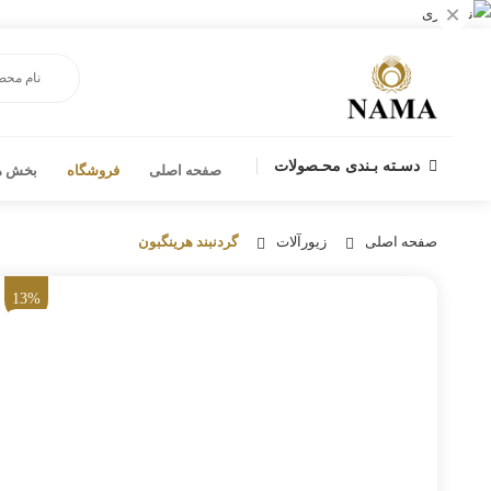
×
دسـته بـندی محـصولات
صفحه اصلی
فروشگاه
بخش ها
صفحه اصلی
زیورآلات
گردنبند هرینگبون
13%