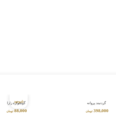
گردنبند پروانه
گوشواره زارا
88,000
398,000
تومان
تومان