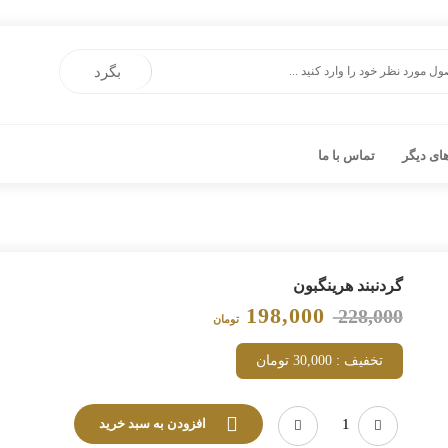
بگرد
ی دیگر
تماس با ما
گردنبند هرینگبون
198,000
228,000
Current
Original
تومان
price
price
تخفیف : 30,000 تومان
is:
was:
228,000 تومان.
198,000 تومان.
افزودن به سبد خرید