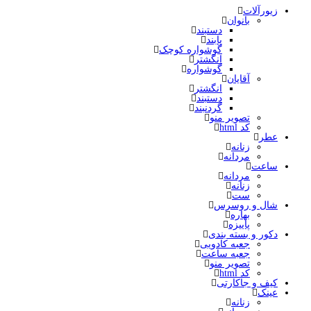
زیورآلات
بانوان
دستبند
پابند
گوشواره کوچک
انگشتر
گوشواره
آقایان
انگشتر
دستبند
گردنبند
تصویر منو
کد html
عطر
زنانه
مردانه
ساعت
مردانه
زنانه
ست
شال و روسرس
بهاره
پاییزه
دکور و بسته بندی
جعبه کادویی
جعبه ساعت
تصویر منو
کد html
کیف و جاکارتی
عینک
زنانه