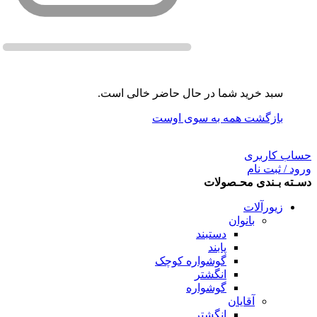
سبد خرید شما در حال حاضر خالی است.
بازگشت همه به سوی اوست
حساب کاربری
ورود / ثبت نام
دسـته بـندی محـصولات
زیورآلات
بانوان
دستبند
پابند
گوشواره کوچک
انگشتر
گوشواره
آقایان
انگشتر