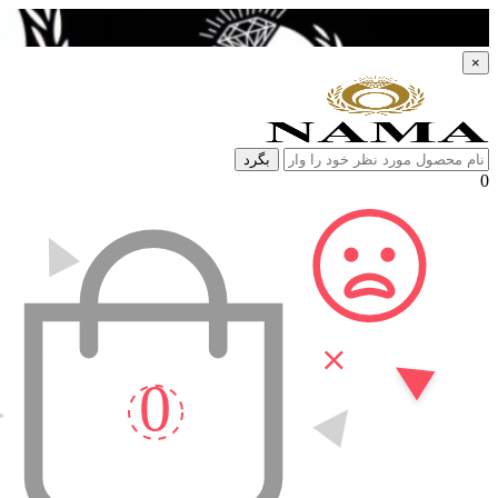
×
بگرد
0