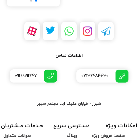
اطلاعات تماس
09199191947
07136484430
شیراز - خیابان عفیف آباد مجتمع سپهر
امکانات ویـژه
دسـترسی سریع
خـدمات مـشتریان
صفحه فروش ویژه
وبلاگ
سوالات متداول