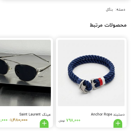
دسته:
بنگل
محصولات مرتبط
دستبند Anchor Rope
عینک Saint Laurent
ginal
1,480,000
0,000
798,000
تومان
rice
was: