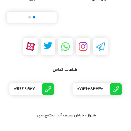
اطلاعات تماس
09199191947
07136484430
شیراز - خیابان عفیف آباد مجتمع سپهر