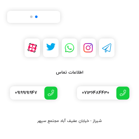
اطلاعات تماس
09199191947
07136484430
شیراز - خیابان عفیف آباد مجتمع سپهر