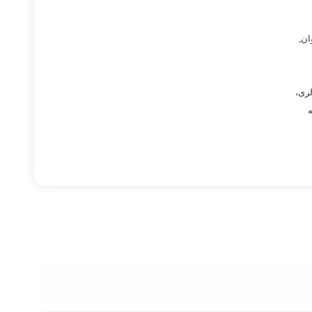
ان
,
لری،
ه