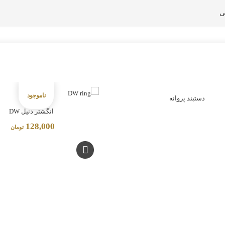
ی
دستبند پروانه
انگشتر دنیل DW
128,000
تومان