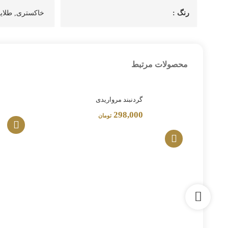
رنگ :
خاکستری, طلای
محصولات مرتبط
گردنبند مرواریدی
298,000
تومان