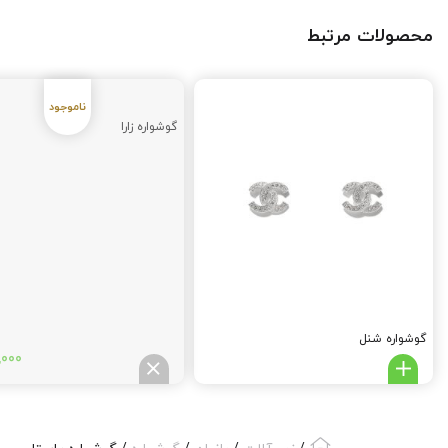
محصولات مرتبط
گوشواره زارا
گوشواره شنل
,000