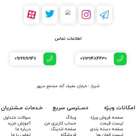
اطلاعات تماس
09199191947
07136484430
شیراز - خیابان عفیف آباد مجتمع سپهر
امکانات ویـژه
دسـترسی سریع
خـدمات مـشتریان
صفحه فروش ویژه
وبلاگ
سوالات متداول
لیست قیمت
حساب کاربری من
آموزش خرید
صفحه دسته بندی
صفحه لندینگ
درباره ما
لیست المان ها
فروشگاه
تماس با ما