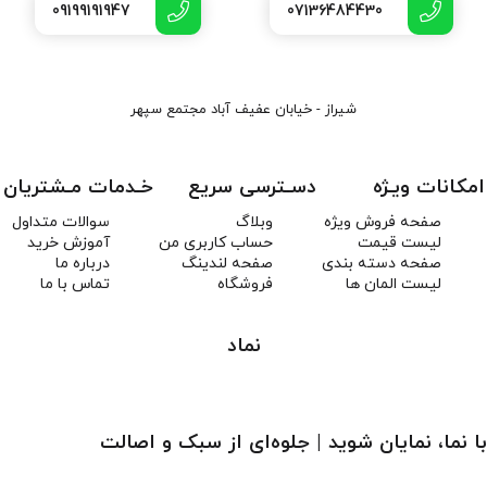
09199191947
07136484430
شیراز - خیابان عفیف آباد مجتمع سپهر
امکانات ویـژه
دسـترسی سریع
خـدمات مـشتریان
صفحه فروش ویژه
وبلاگ
سوالات متداول
لیست قیمت
حساب کاربری من
آموزش خرید
صفحه دسته بندی
صفحه لندینگ
درباره ما
لیست المان ها
فروشگاه
تماس با ما
نماد
با نما، نمایان شوید | جلوه‌ای از سبک و اصالت