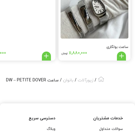
ساعت بولگاری
000
11,880,000
تومان
/
زیورآلات
/
بانوان
/ ساعت DW – PETITE DOVER
خدمات مشتریان
دسترسی سریع
سوالات متداول
وبلاگ